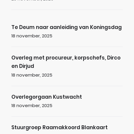
Te Deum naar aanleiding van Koningsdag
Te Deum naar aanleiding van Koningsdag
Gepubliceerd op
18 november, 2025
Overleg met procureur, korpschefs, Dirco en Di
Overleg met procureur, korpschefs, Dirco
en Dirjud
Gepubliceerd op
18 november, 2025
Overlegorgaan Kustwacht
Overlegorgaan Kustwacht
Gepubliceerd op
18 november, 2025
Stuurgroep Raamakkoord Blankaart
Stuurgroep Raamakkoord Blankaart