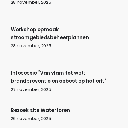
Gepubliceerd op
28 november, 2025
Workshop opmaak stroomgebiedsbeheerpla
Workshop opmaak
stroomgebiedsbeheerplannen
Gepubliceerd op
28 november, 2025
Infosessie “Van vlam tot wet: brandpreventie e
Infosessie “Van vlam tot wet:
brandpreventie en asbest op het erf.”
Gepubliceerd op
27 november, 2025
Bezoek site Watertoren
Bezoek site Watertoren
Gepubliceerd op
26 november, 2025