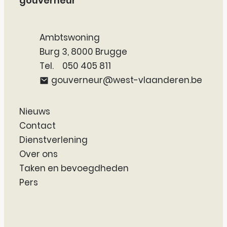
gouverneur
Adres
Ambtswoning
,
Burg 3
8000
Brugge
050 405 811
E-mail
gouverneur
@
west-vlaanderen.be
Nieuws
Contact
Dienstverlening
Over ons
Taken en bevoegdheden
Pers