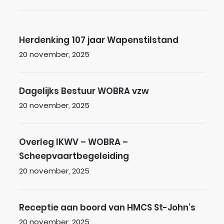
Herdenking 107 jaar Wapenstilstand
Herdenking 107 jaar Wapenstilstand
Gepubliceerd op
20 november, 2025
Dagelijks Bestuur WOBRA vzw
Dagelijks Bestuur WOBRA vzw
Gepubliceerd op
20 november, 2025
Overleg IKWV – WOBRA – Scheepvaartbegelei
Overleg IKWV – WOBRA –
Scheepvaartbegeleiding
Gepubliceerd op
20 november, 2025
Receptie aan boord van HMCS St-John’s
Receptie aan boord van HMCS St-John’s
Gepubliceerd op
20 november, 2025