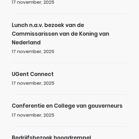
Gepubliceerd op
17 november, 2025
Lunch n.a.v. bezoek van de Commissarissen v
Lunch n.a.v. bezoek van de
Commissarissen van de Koning van
Nederland
Gepubliceerd op
17 november, 2025
UGent Connect
UGent Connect
Gepubliceerd op
17 november, 2025
Conferentie en College van gouverneurs
Conferentie en College van gouverneurs
Gepubliceerd op
17 november, 2025
Bedrijfsbezoek hoogdrempel Sevesobedrijf H. 
Bedrijfsbezoek hoogdrempel