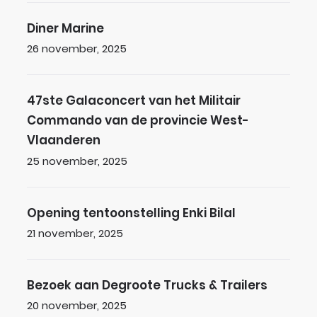
Diner Marine
Diner Marine
Gepubliceerd op
26 november, 2025
47ste Galaconcert van het Militair Commando
47ste Galaconcert van het Militair
Commando van de provincie West-
Vlaanderen
Gepubliceerd op
25 november, 2025
Opening tentoonstelling Enki Bilal
Opening tentoonstelling Enki Bilal
Gepubliceerd op
21 november, 2025
Bezoek aan Degroote Trucks & Trailers
Bezoek aan Degroote Trucks & Trailers
Gepubliceerd op
20 november, 2025