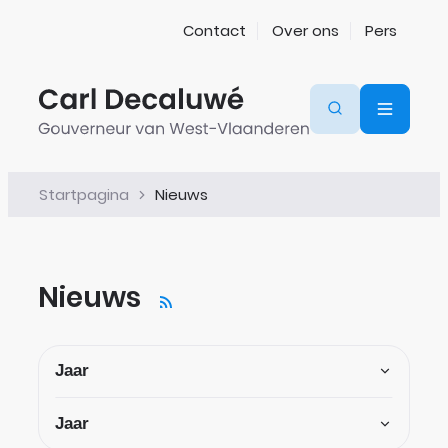
Naar inhoud
Ga naar verfijn of wijzig resultaten
Contact
Over ons
Pers
Gouverneur van West-Vlaanderen
Zoeken
Menu
Startpagina
Nieuws
Nieuws
RSS
Filter op
Jaar
Jaar