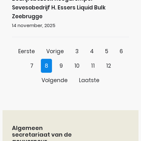
Sevesobedrijf H. Essers Liquid Bulk
Zeebrugge
Gepubliceerd op
14 november, 2025
Eerste
Vorige
3
4
5
6
7
8
9
10
11
12
Volgende
Laatste
Contact & openingsuren
Algemeen
secretariaat van de