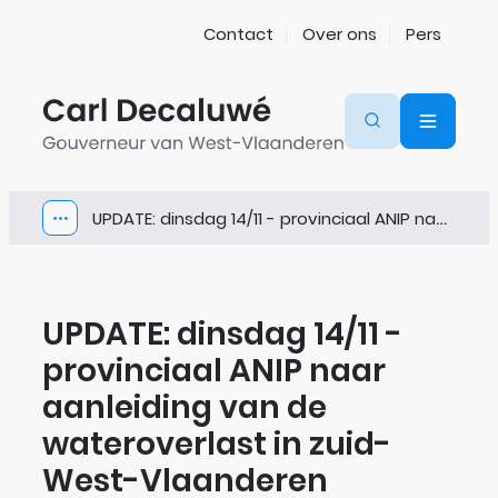
Naar inhoud
Contact
Over ons
Pers
Gouverneur van West-Vlaanderen
Zoeken
Menu
UPDATE: dinsdag 14/11 - provinciaal ANIP naar aanleiding van de wateroverlast in zuid-West-Vlaanderen
Toon alle broodkruimel items
UPDATE: dinsdag 14/11 -
provinciaal ANIP naar
aanleiding van de
wateroverlast in zuid-
West-Vlaanderen