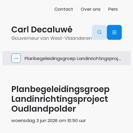
Naar inhoud
Contact
Over ons
Pers
Gouverneur van West-Vlaanderen
Zoeken
Menu
Planbegeleidingsgroep Landinrichtingsproject Oudlandpolder
Toon alle broodkruimel items
Planbegeleidingsgroep
Landinrichtingsproject
Oudlandpolder
Gepubliceerd op
woensdag 3 jun 2026 om 10:50 uur